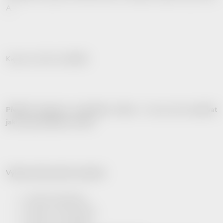
A.
Kapacita zařízení je
64 GB
.
Předmět disponuje vestavěným očkem a lze jej tak používat
jako např. přívěsek na klíče.
Výhody silikonového materiálu:
snadná manipulace,
odolnost vůči otřesům,