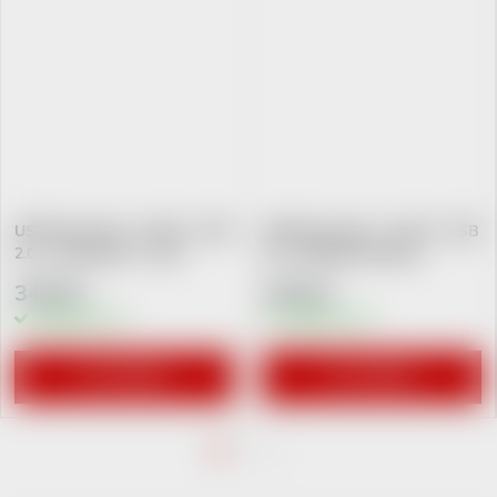
USB Flash disk - 64 GB - USB
USB Flash disk - 32 GB - USB
2.0 - Violoncello - Javor
3.0 - Elektrická kytara -
Červené pražce
349 Kč
239 Kč
Skladem
2 ks
Skladem
3 ks
DO KOŠÍKU
DO KOŠÍKU