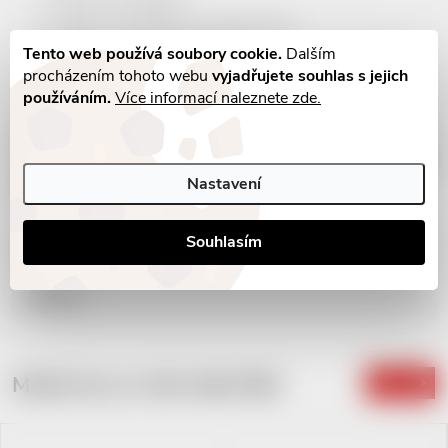
odolnost vůči pádům,
odolnost vůči poškození malým tlakem,
odolnost vůči lehčímu zmoknutí.
Tento web používá soubory cookie.
Dalším
procházením tohoto webu
vyjadřujete souhlas s jejich
používáním.
Více informací naleznete zde.
Tato flashka může být skvělým dárkem pro hráče na akustickou
kytaru, člena kapely či milovníka hudby.
Jednoduchý design, který
Nastavení
zaujme na první pohled.
Souhlasím
Parametry produktu
Diskuse