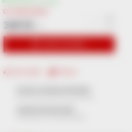
13.8.2026
Možnosti doručení
349 Kč
/ ks
Měrná cena:
VLOŽIT DO KOŠÍKU
Dotaz k produktu
Hlídací pes
RYCHLÉ A SPOLEHLIVÉ DODÁNÍ
Zboží obvykle doručíme do 2 pracovních dnů
SNADNÉ VRÁCENÍ ZBOŽÍ
Online formulář - vše rychle a jednoduše