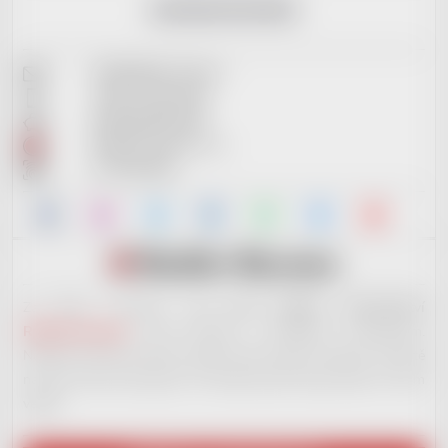
KONTAKTNÍ INFO
info@reddot-shop.cz
+420 737 601 643
2901905383/2010
RedDot Records s.r.o.
IČ: 09721061
Za tímto e-shopem stojí
nové hudební vydavatelství
RedDot Records
. Jsme otevřeni i začínajícím muzikantům.
Nabízíme široké portfolio služeb, které ostatní nenabízí. Ale ještě
na plno věcech pracujeme. Až budeme plně ready, dáme to všem
vědět!