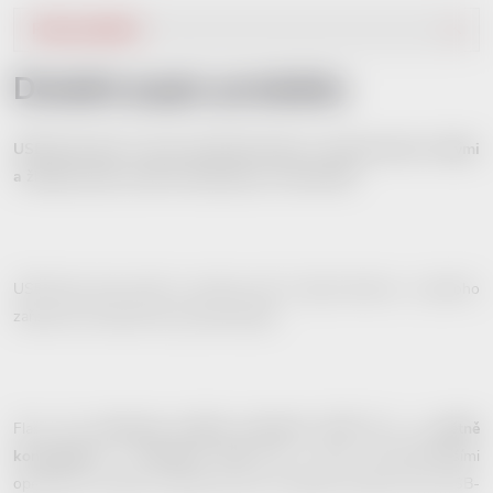
Popis produktu
Detailní popis produktu
USB flash disk ve tvaru akustické kytary v červené barvě s bílými
a žlutými prvky. Ladící mechanika je v barvě bílé.
USB flash disk slouží k archivaci dat či jejich přenosu z jednoho
zařízení do druhého bez použití kabelu.
Flash disk
disponuje rychlým rozhraním USB 3.0
a je
zpětně
kompatibilní s rozhraním USB 2.0
a všemi nejrozšířenějšími
operačními systémy. USB flash disk má běžný konektor typu USB-