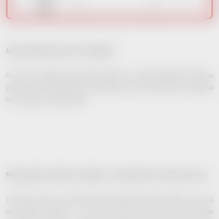
-
odběr
Jaký typ platby je pro nás nejlepší?
Pro nás je nejlepší vždy platba předem. Ve většině případů můžeme
zásilku ihned zkompletovat a odeslat. Navíc máme jistotu, že budete
fér a zásilku si převezmete.
Nevyzvednutí zásilky na dobírku a odstoupení od kupní smlouvy.
Od kupní smlouvy můžete odstoupit kdykoliv (nejpozději do 14 dnů
od převzetí zásilky - více zde). Vždy nás o tom ale musíte