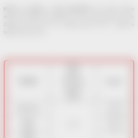
Platba na dobírku
je
vždy zpoplatněna
dle ceníků daných
dopravců. Poplatek pro Zásilkovnu je 19,- Kč (Slovensko 29,- Kč),
Zásilkovnu Domů 29,- Kč a Českou poštu 39,- Kč (balík Do
balíkovny jen 19,- Kč).
Platba
předem,
ČESKO
v hotovosti,
Dobírka
odložená
platba
+ 19,- Kč
Zásilkovna
+ 29,- Kč
Česká
+ 19,- Kč
0,- Kč
pošta
+ 39,- Kč
Osobní