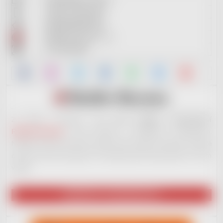
+420 737 601 643
2901905383/2010
RedDot Records s.r.o.
IČ: 09721061
Za tímto e-shopem stojí
nové hudební vydavatelství
RedDot Records
. Jsme otevřeni i začínajícím muzikantům.
Nabízíme široké portfolio služeb, které ostatní nenabízí. Ale ještě
na plno věcech pracujeme. Až budeme plně ready, dáme to všem
vědět!
NAVŠTÍVIT VYDAVATELSTVÍ