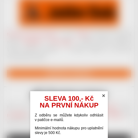
Nahrávací studio JackDaw
v centru
Kladna
nenabízí jen základní
služby
nahrávání
a
mixu vokálů
– můžete získat komplexní
služby hudební produkce – od jejího začátku, po koncové
vydavatelské služby.
NAVŠTÍVIT JACKDAW
×
SLEVA 100,- Kč
NA PRVNÍ NÁKUP
Náš nový portál věnovaný
hudební inzerci
.
Kupujte
nebo
prodávejte
nástroje a hudebniny.
Poptávejte
nebo
nabízejte
své
Z odběru se můžete kdykoliv odhlásit
v patičce e-mailů.
služby. Plno různých
kategorií
. Vše zdarma.
Minimální hodnota nákupu pro uplatnění
slevy je 500 Kč.