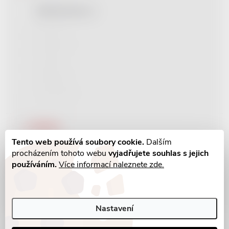
Elektrická kytara
1
Housle
0
Klaviatura
0
Loutna
0
Mikrofon
0
Violoncello
0
Rozhraní
Tento web používá soubory cookie.
Dalším
USB 2.0
0
procházením tohoto webu
vyjadřujete souhlas s jejich
používáním.
Více informací naleznete zde.
USB 3.0
1
Rozměry
Nastavení
Zrušit filtry