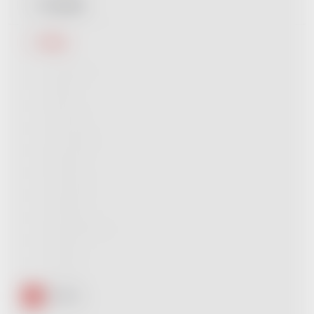
Dle štítku
Barva
Béžová
0
Bílá
0
Černá
0
Červená
0
Modrá
0
Fialová
0
Hnědá
0
Starorůžová
0
Šedá
0
Zlatá
0
Žlutá
1