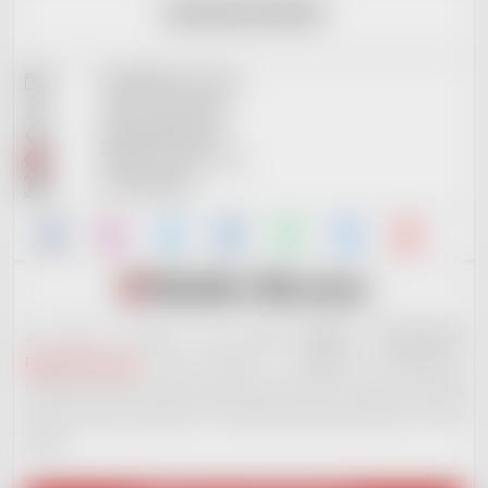
KONTAKTNÍ INFO
info@reddot-shop.cz
+420 737 601 643
2901905383/2010
RedDot Records s.r.o.
IČ: 09721061
Za tímto e-shopem stojí
nové hudební vydavatelství
RedDot Records
. Jsme otevřeni i začínajícím muzikantům.
Nabízíme široké portfolio služeb, které ostatní nenabízí. Ale ještě
na plno věcech pracujeme. Až budeme plně ready, dáme to všem
vědět!