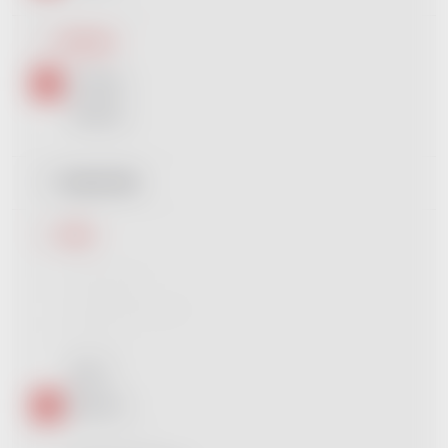
Kapacita
32 GB
1
64 GB
1
Materiál těla
Motiv
Akordeon
0
Akustická kytara
0
Banjo
0
Bicí
1
Bubny
1
Contrabass
0