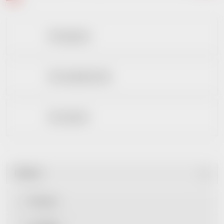
Dle kapacity
Dle materiálnu těla
Dle rozhraní
Filtrovat
Dle ceny