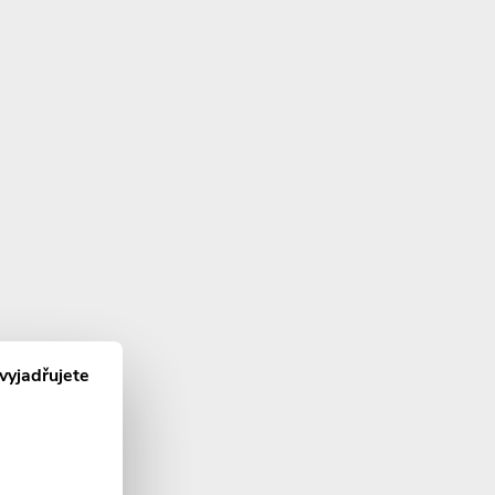
vyjadřujete