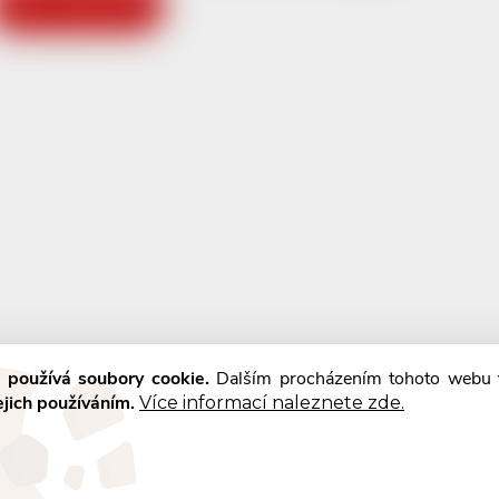
ZPĚT DO OBCHODU
 používá soubory cookie.
Dalším procházením tohoto webu
ejich používáním.
Více informací naleznete zde.