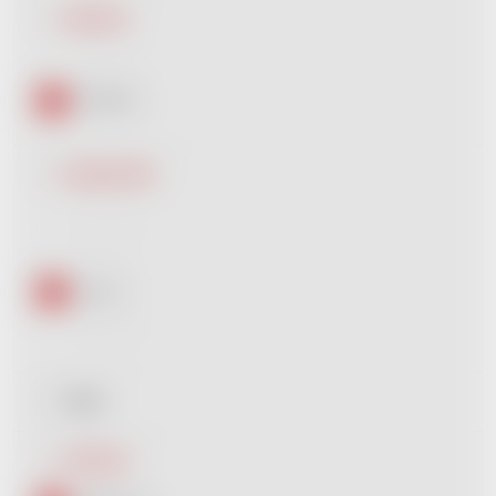
Kapacita
32 GB
0
64 GB
1
Materiál těla
Dřevo
0
Javor
0
Kov
1
Silikon
0
Motiv
Rozhraní