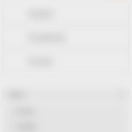
Dle kapacity
Dle materiálnu těla
Dle rozhraní
Filtrovat
Dle ceny
Dle štítku