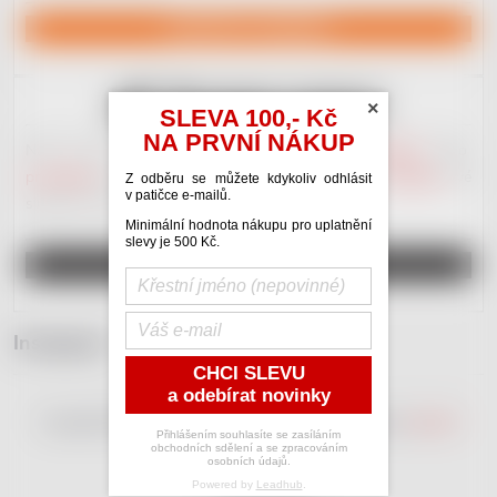
NAVŠTÍVIT JACKDAW
×
SLEVA 100,- Kč
NA PRVNÍ NÁKUP
Náš nový portál věnovaný
hudební inzerci
.
Kupujte
nebo
prodávejte
nástroje a hudebniny.
Poptávejte
nebo
nabízejte
své
Z odběru se můžete kdykoliv odhlásit
v patičce e-mailů.
služby. Plno různých
kategorií
. Vše zdarma.
Minimální hodnota nákupu pro uplatnění
slevy je 500 Kč.
REGISTRUJ SE A INZERUJ
Instagram
CHCI SLEVU
a odebírat novinky
Copyright 2026
RedDot Shop
. Všechna práva vyhrazena.
Upravit
Přihlášením souhlasíte se zasíláním
nastavení cookies
obchodních sdělení a se zpracováním
osobních údajů.
Powered by
Leadhub
.
Vytvořil Shoptet