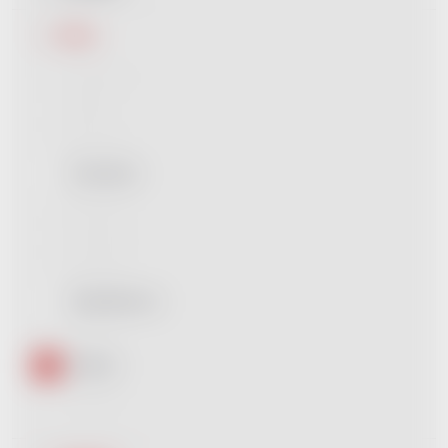
Barva
Béžová
0
Bílá
0
Černá
0
Červená
2
Modrá
0
Fialová
0
Hnědá
0
Starorůžová
1
Šedá
0
Zlatá
1
Žlutá
0