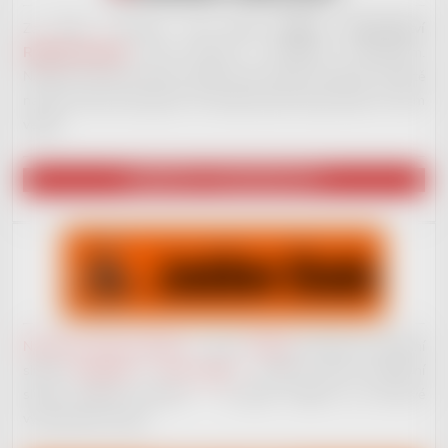
Za tímto e-shopem stojí
nové hudební vydavatelství
RedDot Records
. Jsme otevřeni i začínajícím muzikantům.
Nabízíme široké portfolio služeb, které ostatní nenabízí. Ale ještě
na plno věcech pracujeme. Až budeme plně ready, dáme to všem
vědět!
NAVŠTÍVIT VYDAVATELSTVÍ
Nahrávací studio JackDaw
v centru
Kladna
nenabízí jen základní
služby
nahrávání
a
mixu vokálů
– můžete získat komplexní
služby hudební produkce – od jejího začátku, po koncové
vydavatelské služby.