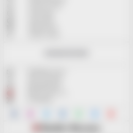
Vrácení do 14 dní
Osobní údaje
Vrácení zboží
Reklamační řád
Soubory cookies
KONTAKTNÍ INFO
info@reddot-shop.cz
+420 737 601 643
2901905383/2010
RedDot Records s.r.o.
IČ: 09721061