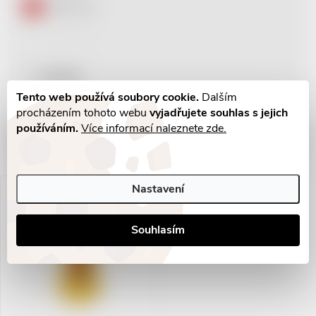
USB 2.0
1
USB 3.0
0
Rozměry
Tento web používá soubory cookie.
Dalším
Zrušit filtry
procházením tohoto webu
vyjadřujete souhlas s jejich
používáním.
Více informací naleznete zde.
Řazení produktů
Nejlevnější
Nejdražší
Výpis produktů
Nastavení
Nejprodávanější
Abecedně
Souhlasím