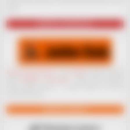
na plno věcech pracujeme. Až budeme plně ready, dáme to všem
vědět!
NAVŠTÍVIT VYDAVATELSTVÍ
Nahrávací studio JackDaw
v centru
Kladna
nenabízí jen základní
služby
nahrávání
a
mixu vokálů
– můžete získat komplexní
služby hudební produkce – od jejího začátku, po koncové
vydavatelské služby.
NAVŠTÍVIT JACKDAW