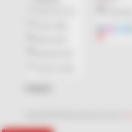
podmínky
s.r.o.
Vrácení do 14 dní
IČ: 097210
Osobní údaje
Vrácení zboží
Reklamační řád
Soubory cookies
Instagram
Copyright 2026
RedDot Shop
. Všechna práva vyhrazena.
Upra