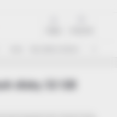
NÁKUPNÍ KOŠÍK
Prázdný košík
Přihlášení
Kazoo
Noty, učebnice, literatura
Služby
ash disky 32 GB