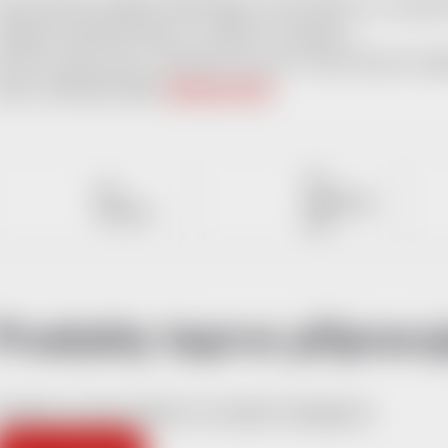
tarorůžové hudební flash disky 32 GB USB 2.0 v různých
abídka USB flash disků s hudební tematikou.
a této stránce jsou zobrazeny pouze "Starorůžové hudeb
šech USB flash disků
klikněte SEM
.
Dle
Dle
materiálnu
kapacity
těla
Produkty teprve připravu
ůžete se ale podívat na ostatní kategorie.