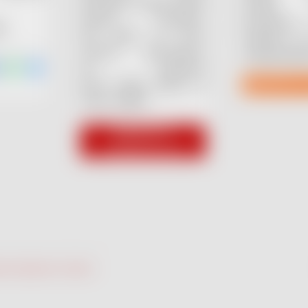
portfolio služeb, které
služby 
ostatní nenabízí.
produkce –
61
Ale ještě na plno
začátku, 
věcech pracujeme.
vydavatelsk
Až budeme
NAVŠTÍVI
plně ready, dáme to
všem vědět!
NAVŠTÍVIT
VYDAVATELSTVÍ
vit nastavení cookies