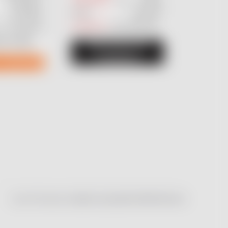
nabízejte
své služby.
hudební
Plno různých
 od jejího
kategorií
. Vše zdarma.
po koncové
é služby.
REGISTRUJ SE
A INZERUJ
T JACKDAW
Vytvořil Shoptet