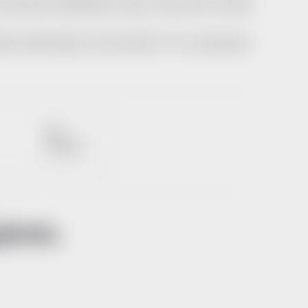
 barvách, kapacitách nebo rozhraních. Široká
ní flash disky 32 GB USB 2.0". Pro zobrazení
Dle
rozhraní
jeme.