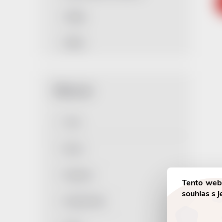
Služby
Dýška
Cena
Barva
Kapacita
Tento web
souhlas s j
Materiál těla