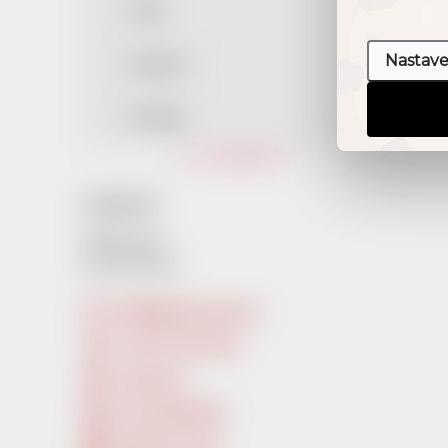
Motiv
Nastave
Rozhraní
Rozměry
Vymazat filtry
KONTAKT
RedDot Shop
info
@
reddot-shop.cz
+420 737 601 643
Facebook
RecordsReddot