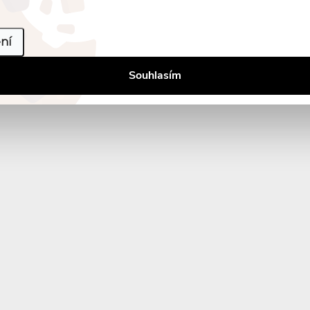
ní
Souhlasím