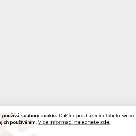
 používá soubory cookie.
Dalším procházením tohoto webu
ejich používáním.
Více informací naleznete zde.