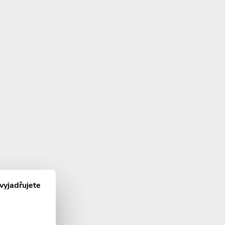
vyjadřujete