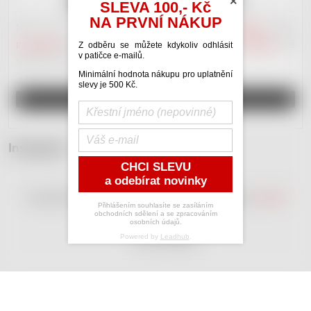
×
SLEVA 100,- Kč
NA PRVNÍ NÁKUP
Náš nový portál věnovaný
hudební inzerci
.
Kupujte
nebo
prodávejte
nástroje a hudebniny.
Poptávejte
nebo
nabízejte
své
Z odběru se můžete kdykoliv odhlásit
v patičce e-mailů.
služby. Plno různých
kategorií
. Vše zdarma.
Minimální hodnota nákupu pro uplatnění
slevy je 500 Kč.
REGISTRUJ SE A INZERUJ
Instagram
CHCI SLEVU
a odebírat novinky
Copyright 2026
RedDot Shop
. Všechna práva vyhrazena.
Upravit
Přihlášením souhlasíte se zasíláním
nastavení cookies
obchodních sdělení a se zpracováním
osobních údajů.
Powered by
Leadhub
.
Vytvořil Shoptet
Odstoupit od smlouvy