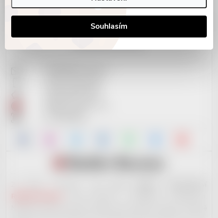
Soubory cookies
Souhlasím
KONTAKTNÍ INFO
info@reddot-shop.cz
+420 737 601 643
2901905383/2010
RedDot Records s.r.o.
IČ: 09721061
Za tímto e-shopem stojí
nové hudební vydavatelství
RedDot Records
. Jsme otevřeni i začínajícím muzikantům.
Nabízíme široké portfolio služeb, které ostatní nenabízí. Ale ještě