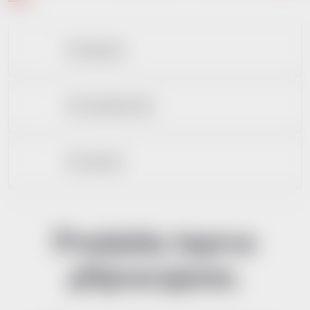
Dle kapacity
Dle materiálnu těla
Dle rozhraní
Produkty teprve
připravujeme.