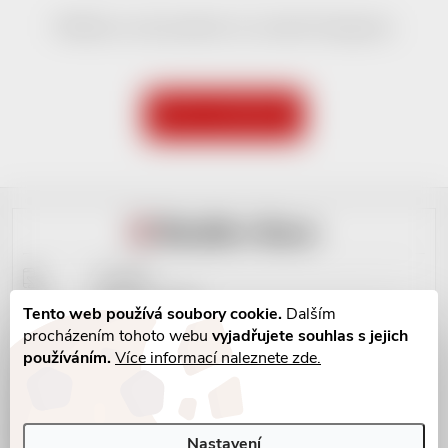
Můžete se ale podívat na ostatní kategorie.
ZPĚT DO OBCHODU
Zápatí
Kontakty
Doprava + ceník
Tento web používá soubory cookie.
Dalším
Platba+ ceník
procházením tohoto webu
vyjadřujete souhlas s jejich
Obchodní podmínky
používáním.
Více informací naleznete zde.
Vrácení do 14 dní
Osobní údaje
Vrácení zboží
Nastavení
Reklamační řád