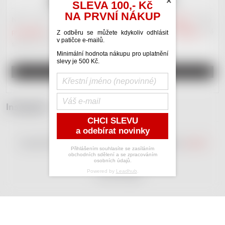
×
SLEVA 100,- Kč
NA PRVNÍ NÁKUP
Náš nový portál věnovaný
hudební inzerci
.
Kupujte
nebo
prodávejte
nástroje a hudebniny.
Poptávejte
nebo
nabízejte
své
Z odběru se můžete kdykoliv odhlásit
v patičce e-mailů.
služby. Plno různých
kategorií
. Vše zdarma.
Minimální hodnota nákupu pro uplatnění
slevy je 500 Kč.
REGISTRUJ SE A INZERUJ
Instagram
CHCI SLEVU
a odebírat novinky
Copyright 2026
RedDot Shop
. Všechna práva vyhrazena.
Upravit
Přihlášením souhlasíte se zasíláním
nastavení cookies
obchodních sdělení a se zpracováním
osobních údajů.
Powered by
Leadhub
.
Vytvořil Shoptet
Odstoupit od smlouvy