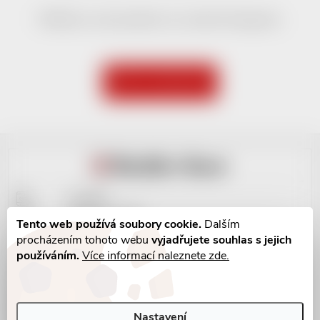
Můžete se ale podívat na ostatní kategorie.
ZPĚT DO OBCHODU
Zápatí
Kontakty
Doprava + ceník
Tento web používá soubory cookie.
Dalším
Platba+ ceník
procházením tohoto webu
vyjadřujete souhlas s jejich
Obchodní podmínky
používáním.
Více informací naleznete zde.
Vrácení do 14 dní
Osobní údaje
Vrácení zboží
Nastavení
Reklamační řád