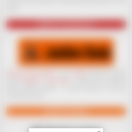
na plno věcech pracujeme. Až budeme plně ready, dáme to všem
vědět!
NAVŠTÍVIT VYDAVATELSTVÍ
Nahrávací studio JackDaw
v centru
Kladna
nenabízí jen základní
služby
nahrávání
a
mixu vokálů
– můžete získat komplexní
služby hudební produkce – od jejího začátku, po koncové
vydavatelské služby.
NAVŠTÍVIT JACKDAW