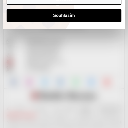
Soubory cookies
Souhlasím
KONTAKTNÍ INFO
info@reddot-shop.cz
+420 737 601 643
2901905383/2010
RedDot Records s.r.o.
IČ: 09721061
Za tímto e-shopem stojí
nové hudební vydavatelství
RedDot Records
. Jsme otevřeni i začínajícím muzikantům.
Nabízíme široké portfolio služeb, které ostatní nenabízí. Ale ještě