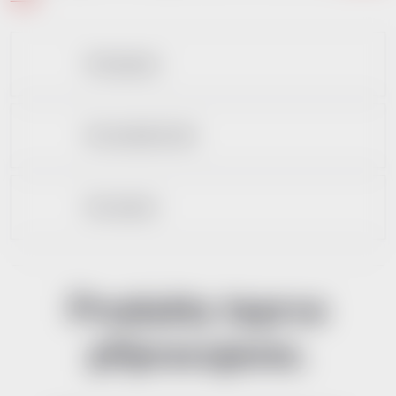
Dle kapacity
Dle materiálnu těla
Dle rozhraní
Produkty teprve
připravujeme.