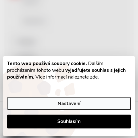
Loutna
2
Mikrofon
0
Violoncello
1
Rozhraní
Rozměry
Tento web používá soubory cookie.
Dalším
procházením tohoto webu
vyjadřujete souhlas s jejich
Zrušit filtry
používáním.
Více informací naleznete zde.
Řazení produktů
Nejlevnější
Nejdražší
Nastavení
Výpis produktů
Nejprodávanější
Souhlasím
Abecedně