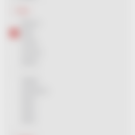
Barva
Béžová
1
Bílá
5
Černá
5
Červená
3
Modrá
2
Fialová
0
Hnědá
5
Starorůžová
1
Šedá
1
Zlatá
1
Žlutá
3