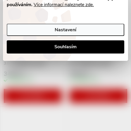
používáním.
Více informací naleznete zde.
Nastavení
Souhlasím
USB Flash disk - 64 GB - USB
USB Flash disk - 64 GB - USB
3.0 - Elektrická kytara -
3.0 - Elektrická kytara -
Černobílá
Červené pražce
349 Kč
349 Kč
/ ks
/ ks
Skladem
1 ks
Skladem
3 ks
DO KOŠÍKU
DO KOŠÍKU