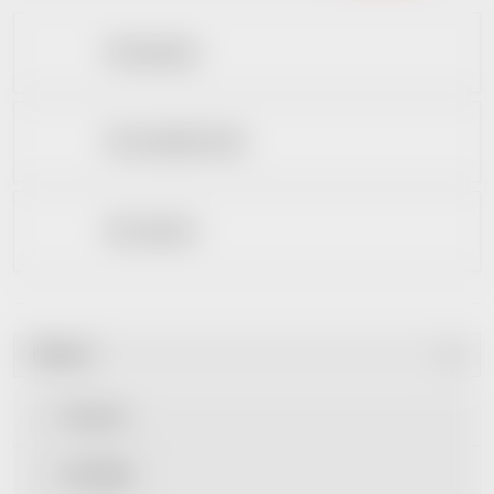
Dle kapacity
Dle materiálnu těla
Dle rozhraní
Filtrovat
Dle ceny
Dle štítku