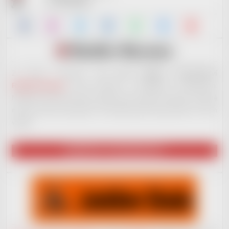
IČ: 09721061
Za tímto e-shopem stojí
nové hudební vydavatelství
RedDot Records
. Jsme otevřeni i začínajícím muzikantům.
Nabízíme široké portfolio služeb, které ostatní nenabízí. Ale ještě
na plno věcech pracujeme. Až budeme plně ready, dáme to všem
vědět!
NAVŠTÍVIT VYDAVATELSTVÍ