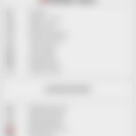
Kontakty
Doprava + ceník
Platba+ ceník
Obchodní podmínky
Vrácení do 14 dní
Osobní údaje
Vrácení zboží
Reklamační řád
Soubory cookies
KONTAKTNÍ INFO
info@reddot-shop.cz
+420 737 601 643
2901905383/2010
RedDot Records s.r.o.