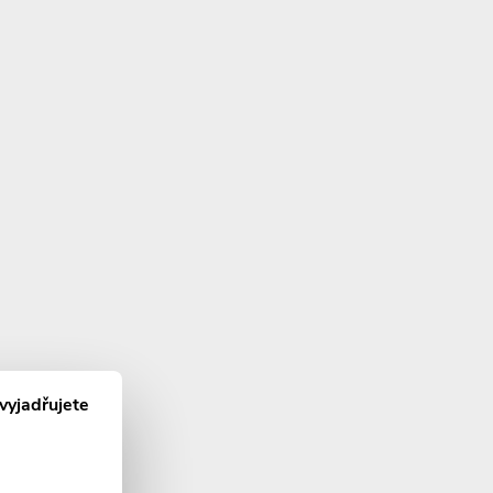
vyjadřujete