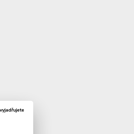
vyjadřujete