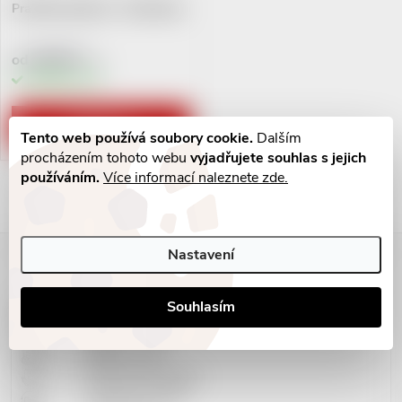
Pravítko plastové - Klaviatura
49 Kč
od
/ ks
Skladem
6 ks
ZOBRAZIT
Tento web používá soubory cookie.
Dalším
procházením tohoto webu
vyjadřujete souhlas s jejich
používáním.
Více informací naleznete zde.
Ovládací prvky výpisu
Zápatí
Nastavení
Souhlasím
Kontakty
Doprava + ceník
Platba+ ceník
Obchodní podmínky
Vrácení do 14 dní