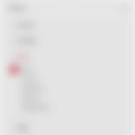
Filtrovat
Dle ceny
Dle štítku
Barva
Bílá
1
Černá
1
Průhledná
1
ČERNÁ
1
PRŮHLEDNÁ
1
Délka