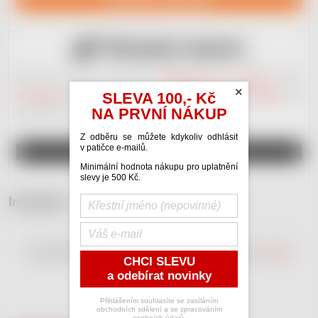
NAVŠTÍVIT JACKDAW
Náš nový portál věnovaný
hudební inzerci
.
Kupujte
nebo
×
prodávejte
nástroje a hudebniny.
Poptávejte
nebo
nabízejte
své
SLEVA 100,- Kč
NA PRVNÍ NÁKUP
služby. Plno různých
kategorií
. Vše zdarma.
Z odběru se můžete kdykoliv odhlásit
v patičce e-mailů.
REGISTRUJ SE A INZERUJ
Minimální hodnota nákupu pro uplatnění
slevy je 500 Kč.
Instagram
Copyright 2026
RedDot Shop
. Všechna práva vyhrazena.
Upravit
CHCI SLEVU
nastavení cookies
a odebírat novinky
Vytvořil Shoptet
Přihlášením souhlasíte se zasíláním
obchodních sdělení a se zpracováním
osobních údajů.