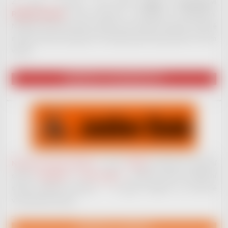
Za tímto e-shopem stojí
nové hudební vydavatelství
RedDot Records
. Jsme otevřeni i začínajícím muzikantům.
Nabízíme široké portfolio služeb, které ostatní nenabízí. Ale ještě
na plno věcech pracujeme. Až budeme plně ready, dáme to všem
vědět!
NAVŠTÍVIT VYDAVATELSTVÍ
Nahrávací studio JackDaw
v centru
Kladna
nenabízí jen základní
služby
nahrávání
a
mixu vokálů
– můžete získat komplexní
služby hudební produkce – od jejího začátku, po koncové
vydavatelské služby.