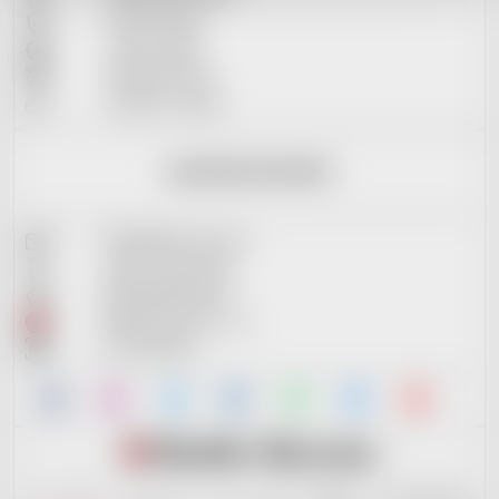
Osobní údaje
Vrácení zboží
Reklamační řád
Soubory cookies
KONTAKTNÍ INFO
info@reddot-shop.cz
+420 737 601 643
2901905383/2010
RedDot Records s.r.o.
IČ: 09721061