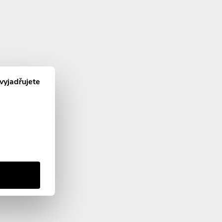
vyjadřujete