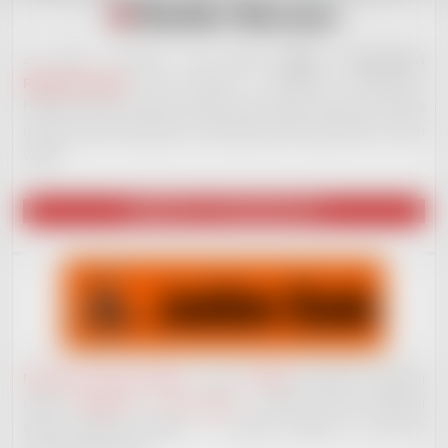
Za tímto e-shopem stojí
nové hudební vydavatelství
RedDot Records
. Jsme otevřeni i začínajícím muzikantům.
Nabízíme široké portfolio služeb, které ostatní nenabízí. Ale ještě
na plno věcech pracujeme. Až budeme plně ready, dáme to všem
vědět!
NAVŠTÍVIT VYDAVATELSTVÍ
Nahrávací studio JackDaw
v centru
Kladna
nenabízí jen základní
služby
nahrávání
a
mixu vokálů
– můžete získat komplexní
služby hudební produkce – od jejího začátku, po koncové