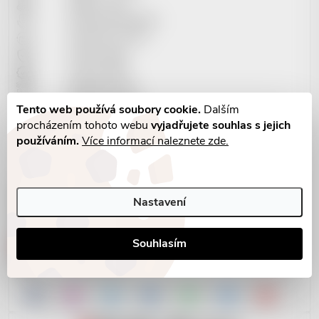
Platba+ ceník
Obchodní podmínky
Vrácení do 14 dní
Osobní údaje
Vrácení zboží
Reklamační řád
Soubory cookies
Tento web používá soubory cookie.
Dalším
procházením tohoto webu
vyjadřujete souhlas s jejich
používáním.
Více informací naleznete zde.
KONTAKTNÍ INFO
info@reddot-shop.cz
Nastavení
+420 737 601 643
2901905383/2010
Souhlasím
RedDot Records s.r.o.
IČ: 09721061