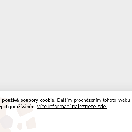
 používá soubory cookie.
Dalším procházením tohoto webu
ejich používáním.
Více informací naleznete zde.