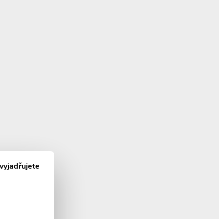
vyjadřujete