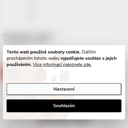
Obyčejná tužka - Klaviatura -
S notou/klíčem na pérku
14 Kč
Tento web používá soubory cookie.
Dalším
/ ks
procházením tohoto webu
vyjadřujete souhlas s jejich
Skladem
3 ks
používáním.
Více informací naleznete zde.
ZOBRAZIT
Nastavení
Ovládací prvky výpisu
Souhlasím
Zápatí