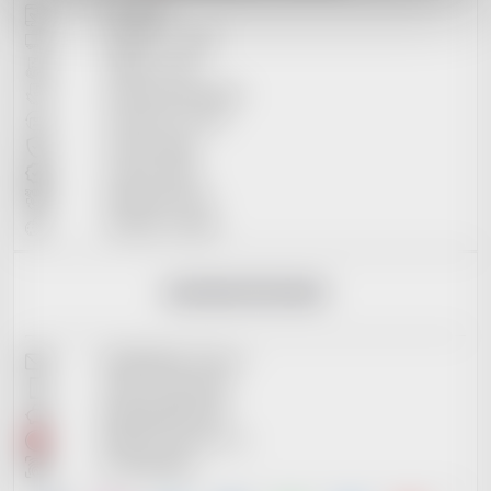
Kontakty
Doprava + ceník
Platba+ ceník
Obchodní podmínky
Vrácení do 14 dní
Osobní údaje
Vrácení zboží
Reklamační řád
Soubory cookies
KONTAKTNÍ INFO
info@reddot-shop.cz
+420 737 601 643
2901905383/2010
RedDot Records s.r.o.
IČ: 09721061