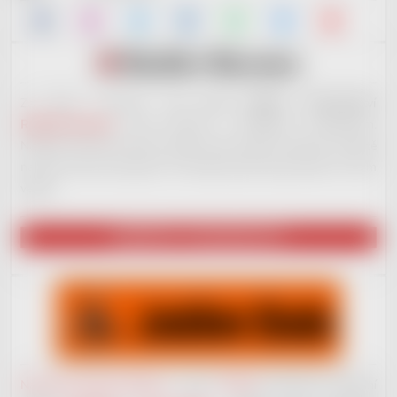
Za tímto e-shopem stojí
nové hudební vydavatelství
RedDot Records
. Jsme otevřeni i začínajícím muzikantům.
Nabízíme široké portfolio služeb, které ostatní nenabízí. Ale ještě
na plno věcech pracujeme. Až budeme plně ready, dáme to všem
vědět!
NAVŠTÍVIT VYDAVATELSTVÍ
Nahrávací studio JackDaw
v centru
Kladna
nenabízí jen základní