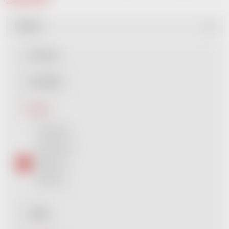
Filtrovat
Dle ceny
Dle štítku
Barva
Červená
1
Oranžová
1
Růžová
1
Zelená
1
Délka