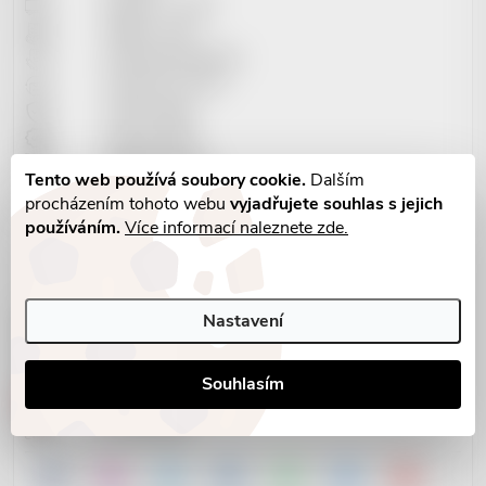
Doprava + ceník
Platba+ ceník
Obchodní podmínky
Vrácení do 14 dní
Osobní údaje
Vrácení zboží
Reklamační řád
Tento web používá soubory cookie.
Dalším
Soubory cookies
procházením tohoto webu
vyjadřujete souhlas s jejich
používáním.
Více informací naleznete zde.
KONTAKTNÍ INFO
Nastavení
info@reddot-shop.cz
+420 737 601 643
2901905383/2010
Souhlasím
RedDot Records s.r.o.
IČ: 09721061