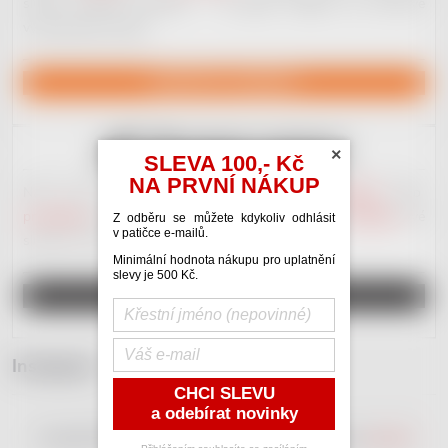
služby hudební produkce – od jejího začátku, po koncové
vydavatelské služby.
NAVŠTÍVIT JACKDAW
×
SLEVA 100,- Kč
NA PRVNÍ NÁKUP
Náš nový portál věnovaný
hudební inzerci
.
Kupujte
nebo
prodávejte
nástroje a hudebniny.
Poptávejte
nebo
nabízejte
své
Z odběru se můžete kdykoliv odhlásit
v patičce e-mailů.
služby. Plno různých
kategorií
. Vše zdarma.
Minimální hodnota nákupu pro uplatnění
slevy je 500 Kč.
REGISTRUJ SE A INZERUJ
Instagram
CHCI SLEVU
a odebírat novinky
Copyright 2026
RedDot Shop
. Všechna práva vyhrazena.
Upravit