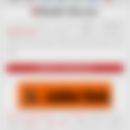
Za tímto e-shopem stojí
nové hudební vydavatelství
RedDot Records
. Jsme otevřeni i začínajícím muzikantům.
Nabízíme široké portfolio služeb, které ostatní nenabízí. Ale ještě
na plno věcech pracujeme. Až budeme plně ready, dáme to všem
vědět!
NAVŠTÍVIT VYDAVATELSTVÍ
Nahrávací studio JackDaw
v centru
Kladna
nenabízí jen základní
služby
nahrávání
a
mixu vokálů
– můžete získat komplexní