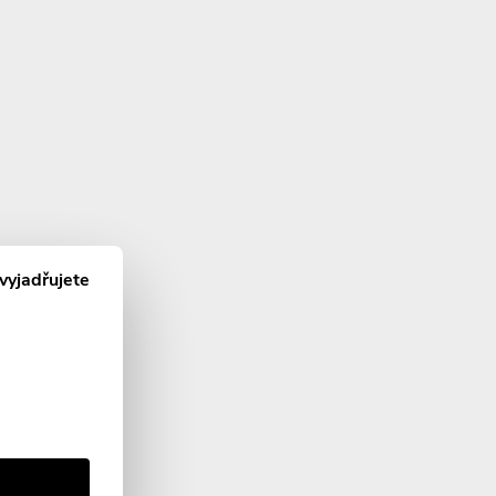
vyjadřujete