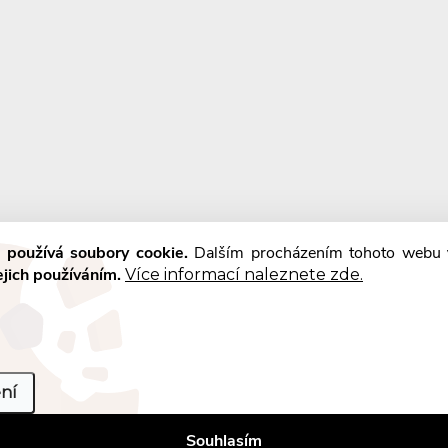
 používá soubory cookie.
Dalším procházením tohoto webu
ejich používáním.
Více informací naleznete zde.
ní
Souhlasím